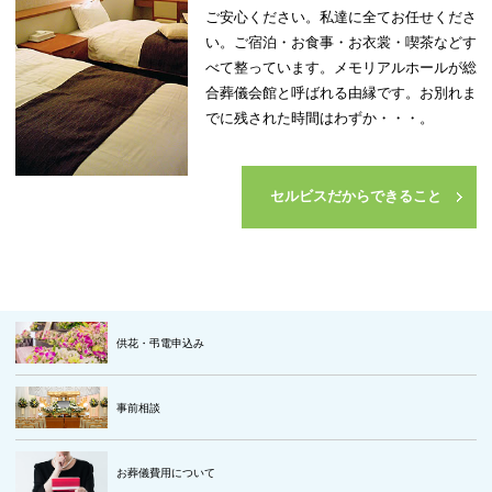
ご安心ください。私達に全てお任せくださ
い。
ご宿泊・お食事・お衣裳・喫茶などす
べて整っています。
メモリアルホールが総
合葬儀会館と呼ばれる由縁です。
お別れま
でに残された時間はわずか・・・。
セルビスだからできること
供花・弔電申込み
事前相談
お葬儀費用について