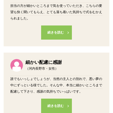
担当の方が細かいところまで気を使っていただき、こちらの要
望も快く聞いてもらえ、とても落ち着いた気持ちで式をむかえ
られました。
続きを読む
細かい配慮に感謝
（河内長野市・女性）
誰でもいっしょでしょうが、当然の主人との別れで、悪い夢の
中にずっといる様でした。そんな中、本当に細かいところまで
配慮して下さり、感謝の気持ちでいっぱいです。
続きを読む