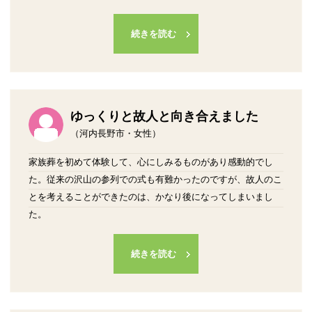
続きを読む
ゆっくりと故人と向き合えました
（河内長野市・女性）
家族葬を初めて体験して、心にしみるものがあり感動的でし
た。従来の沢山の参列での式も有難かったのですが、故人のこ
とを考えることができたのは、かなり後になってしまいまし
た。
続きを読む