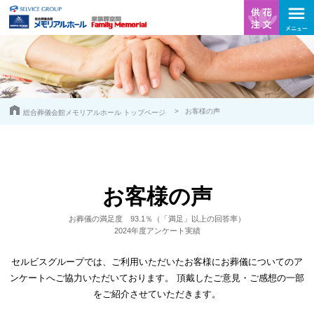
お客様の声
総合葬儀会館メモリアルホール トップページ
お客様の声
お葬儀の満足度 93.1％（「満足」以上の回答率）
2024年度アンケート実績
セルビスグループでは、ご利用いただいたお客様にお葬儀についてのア
ンケートへご協力いただいております。
頂戴したご意見・ご感想の一部
をご紹介させていただきます。