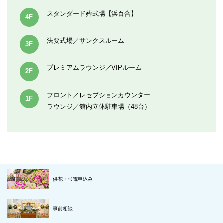
スタンダード葬式場【浜百合】
4F
法要式場／サンクスルーム
3F
プレミアムラウンジ／VIPルーム
2F
フロント／レセプションカウンター
1F
ラウンジ／館内立体駐車場（48台）
供花・弔電申込み
事前相談